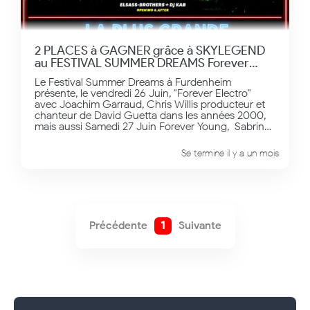
2 PLACES à GAGNER grâce à SKYLEGEND
au FESTIVAL SUMMER DREAMS Forever
Electro du 26 Juin Prochain à Furdenheim
Le Festival Summer Dreams à Furdenheim
(67)
présente, le vendredi 26 Juin, "Forever Electro"
avec Joachim Garraud, Chris Willis producteur et
chanteur de David Guetta dans les années 2000,
mais aussi Samedi 27 Juin Forever Young, Sabrina,
Mario du groupe Emile et Images, Zouk Machine,
Masterboy et Nils Van Zandt, Worlds Apart, Billy
Se termine il y a un mois
Crawford, Benassi Bros Feat Dany. Les 26 et 27
Juin à Furdenheim. Infos et réservations à: festival-
summe-dreams.frGagnez vos places en vous
inscrivant dans le formulaire ou en étant tiré au
sort dans les messages dédicaces que vous nous
enverrez avec votre adresse mail.
Précédente
1
Suivante